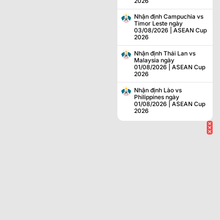
2026
Nhận định Campuchia vs
Timor Leste ngày
03/08/2026 | ASEAN Cup
2026
Nhận định Thái Lan vs
Malaysia ngày
01/08/2026 | ASEAN Cup
2026
Nhận định Lào vs
Philippines ngày
01/08/2026 | ASEAN Cup
2026