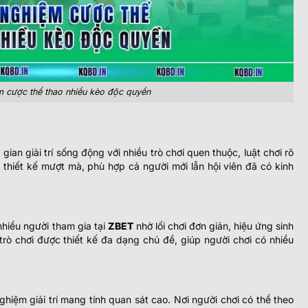
m cược thể thao nhiều kèo độc quyền
 gian giải trí sống động với nhiều trò chơi quen thuộc, luật chơi rõ
 thiết kế mượt mà, phù hợp cả người mới lẫn hội viên đã có kinh
 nhiều người tham gia tại
ZBET
nhờ lối chơi đơn giản, hiệu ứng sinh
rò chơi được thiết kế đa dạng chủ đề, giúp người chơi có nhiều
hiệm giải trí mang tính quan sát cao. Nơi người chơi có thể theo