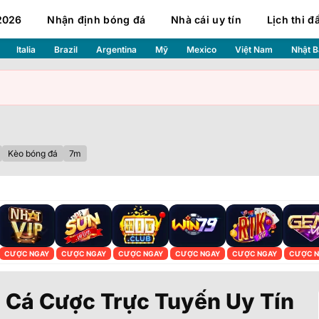
2026
Nhận định bóng đá
Nhà cái uy tín
Lịch thi đ
Italia
Brazil
Argentina
Mỹ
Mexico
Việt Nam
Nhật B
Kèo bóng đá
7m
CƯỢC NGAY
CƯỢC NGAY
CƯỢC NGAY
CƯỢC NGAY
CƯỢC NGAY
CƯỢC NG
 Cá Cược Trực Tuyến Uy Tín