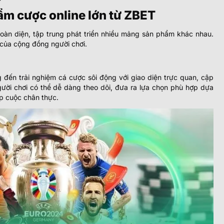
ẩm cược online lớn từ ZBET
 toàn diện, tập trung phát triển nhiều mảng sản phẩm khác nhau.
của cộng đồng người chơi.
 đến trải nghiệm cá cược sôi động với giao diện trực quan, cập
ười chơi có thể dễ dàng theo dõi, đưa ra lựa chọn phù hợp dựa
ập cuộc chân thực.