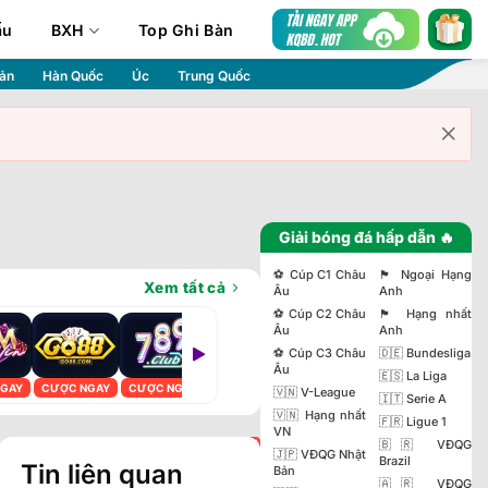
ấu
BXH
Top Ghi Bàn
ản
Hàn Quốc
Úc
Trung Quốc
Giải bóng đá hấp dẫn 🔥
⚽️ Cúp C1 Châu
🏴󠁧󠁢󠁥󠁮󠁧󠁿 Ngoại Hạng
Xem tất cả
Âu
Anh
⚽️ Cúp C2 Châu
🏴󠁧󠁢󠁥󠁮󠁧󠁿 Hạng nhất
Âu
Anh
⚽️ Cúp C3 Châu
🇩🇪 Bundesliga
Âu
🇪🇸 La Liga
AY
CƯỢC NGAY
🇻🇳 V-League
🇮🇹 Serie A
🇻🇳 Hạng nhất
🇫🇷 Ligue 1
VN
🇧🇷 VĐQG
🇯🇵 VĐQG Nhật
Brazil
Tin liên quan
Bản
🇦🇷 VĐQG