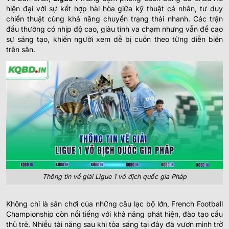
hiện đại với sự kết hợp hài hòa giữa kỹ thuật cá nhân, tư duy
chiến thuật cùng khả năng chuyển trạng thái nhanh. Các trận
đấu thường có nhịp độ cao, giàu tính va chạm nhưng vẫn đề cao
sự sáng tạo, khiến người xem dễ bị cuốn theo từng diễn biến
trên sân.
Thông tin về giải Ligue 1 vô địch quốc gia Pháp
Không chỉ là sân chơi của những câu lạc bộ lớn, French Football
Championship còn nổi tiếng với khả năng phát hiện, đào tạo cầu
thủ trẻ. Nhiều tài năng sau khi tỏa sáng tại đây đã vươn mình trở