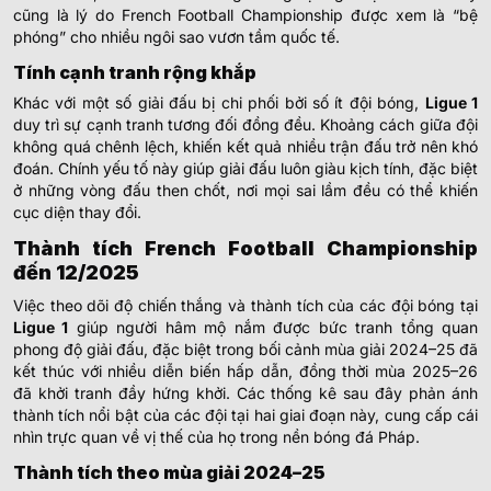
cũng là lý do French Football Championship được xem là “bệ
phóng” cho nhiều ngôi sao vươn tầm quốc tế.
Tính cạnh tranh rộng khắp
Khác với một số giải đấu bị chi phối bởi số ít đội bóng,
Ligue 1
duy trì sự cạnh tranh tương đối đồng đều. Khoảng cách giữa đội
không quá chênh lệch, khiến kết quả nhiều trận đấu trở nên khó
đoán. Chính yếu tố này giúp giải đấu luôn giàu kịch tính, đặc biệt
ở những vòng đấu then chốt, nơi mọi sai lầm đều có thể khiến
cục diện thay đổi.
Thành tích French Football Championship
đến 12/2025
Việc theo dõi độ chiến thắng và thành tích của các đội bóng tại
Ligue 1
giúp người hâm mộ nắm được bức tranh tổng quan
phong độ giải đấu, đặc biệt trong bối cảnh mùa giải 2024–25 đã
kết thúc với nhiều diễn biến hấp dẫn, đồng thời mùa 2025–26
đã khởi tranh đầy hứng khởi. Các thống kê sau đây phản ánh
thành tích nổi bật của các đội tại hai giai đoạn này, cung cấp cái
nhìn trực quan về vị thế của họ trong nền bóng đá Pháp.
Thành tích theo mùa giải 2024–25