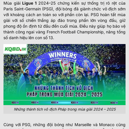
Mùa giải
Ligue 1
2024–25 chứng kiến sự thống trị rõ rệt của
Paris Saint-Germain (PSG), đội bóng đã giành chức vô địch sớm
với khoảng cách an toàn so với phần còn lại. PSG hoàn tất mùa
giải với số chiến thắng áp đảo trong phần lớn vòng đấu, giữ
phong độ ổn định từ đầu đến cuối mùa. Điều này giúp họ bảo vệ
thành công ngai vàng French Football Championship, nâng tổng
số danh hiệu lên con số 13.
Những thành tích vô địch Pháp trong mùa giải 2024 – 2025
Cùng với PSG, những đội bóng như Marseille và Monaco cũng