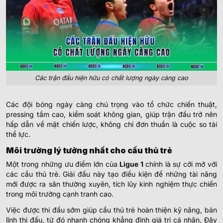
Các trận đấu hiện hữu có chất lượng ngày càng cao
Các đội bóng ngày càng chú trọng vào tổ chức chiến thuật,
pressing tầm cao, kiểm soát không gian, giúp trận đấu trở nên
hấp dẫn về mặt chiến lược, không chỉ đơn thuần là cuộc so tài
thể lực.
Môi trường lý tưởng nhất cho cầu thủ trẻ
Một trong những ưu điểm lớn của
Ligue 1
chính là sự cởi mở với
các cầu thủ trẻ. Giải đấu này tạo điều kiện để những tài năng
mới được ra sân thường xuyên, tích lũy kinh nghiệm thực chiến
trong môi trường cạnh tranh cao.
Việc được thi đấu sớm giúp cầu thủ trẻ hoàn thiện kỹ năng, bản
lĩnh thi đấu, từ đó nhanh chóng khẳng định giá trị cá nhân. Đây