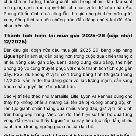
chơi khá ấn tượng, thường xuất hiện trong nhóm dẫn đầu suốt
mùa giải, cạnh tranh quyết liệt cho các vị trí dự cúp châu Âu.
Phong độ ổn định ở cả công lẫn thủ giúp họ ghi điểm với người
xem, đồng thời tạo nên những trận đấu đáng chú ý khi đối đầu
nhau trên sân.
Thành tích hiện tại mùa giải 2025–26 (cập nhật
12/2025)
Đến đầu giai đoạn nửa đầu mùa giải 2025–26, bảng xếp hạng
Ligue 1
phản ánh sự cân bằng hơn trong cuộc đua chiến thắng ở
nhiều vòng đấu gần đây. Lens đang đứng đầu bảng, thể hiện
phong độ vô cùng thuyết phục với chuỗi thành tích tích cực gần
đây. PSG, dù không ở vị trí số 1 trong bảng tính tới giữa tháng
12/2025, vẫn là đối thủ đáng gờm với lực lượng mạnh, sẵn sàng
tranh chấp quyết liệt ở mọi lượt trận.
Các vị trí tiếp theo như Marseille, Lille, Lyon và Rennes cũng cho
thấy họ không phải là những cái tên dễ bị xuống phong độ, khi
liên tục giành chiến thắng qua nhiều vòng đấu, giữ vị trí ổn định
trên bảng xếp hạng. Việc các đội thể hiện sự tiến bộ qua từng
vòng đấu Hải cho thấy
Ligue 1
mùa này tiếp tục hấp dẫn, nhiều
cạnh tranh không ngừng giữa các câu lạc bộ.