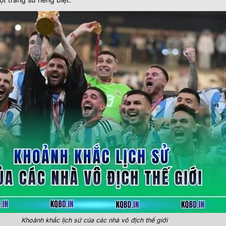
Khoảnh khắc lịch sử của các nhà vô địch thế giới