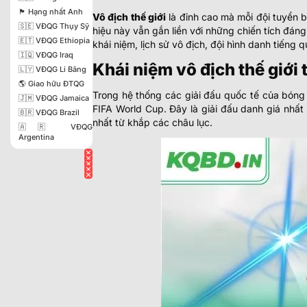
🏴󠁧󠁢󠁥󠁮󠁧󠁿 Hạng nhất Anh
Vô địch thế giới
là đỉnh cao mà mỗi đội tuyển 
🇸🇪 VĐQG Thụy Sỹ
hiệu này vẫn gắn liền với những chiến tích đán
🇪🇹 VĐQG Ethiopia
khái niệm, lịch sử vô địch, đội hình danh tiếng 
🇮🇶 VĐQG Iraq
Khái niệm vô địch thế giới
🇱🇾 VĐQG Li Băng
🌎 Giao hữu ĐTQG
Trong hệ thống các giải đấu quốc tế của bóng
🇯🇲 VĐQG Jamaica
FIFA World Cup. Đây là giải đấu danh giá nhất
🇧🇷 VĐQG Brazil
nhất từ khắp các châu lục.
🇦🇷 VĐQG
Argentina