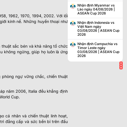
Nhận định Myanmar vs
Lào ngày 04/08/2026 |
ASEAN Cup 2026
958, 1962, 1970, 1994, 2002. Với lối
 giới kính nể. Những huyền thoại như
Nhận định Indonesia vs
Việt Nam ngày
03/08/2026 | ASEAN Cup
2026
Nhận định Campuchia vs
ến thuật sắc bén và khả năng tổ chức
Timor Leste ngày
ấu không ngừng, giúp họ luôn là ứng
03/08/2026 | ASEAN Cup
2026
g phòng ngự vững chắc, chiến thuật
áp năm 2006, Italia đều khẳng định
 World Cup.
o cá nhân và chiến thuật linh hoạt,
rì đẳng cấp và sức bền bỉ trên đấu