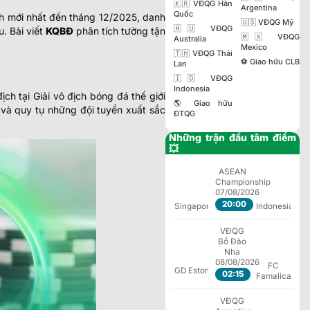
🇰🇷 VĐQG Hàn
Argentina
Quốc
h mới nhất đến tháng 12/2025, danh
🇺🇸 VĐQG Mỹ
🇦🇺 VĐQG
. Bài viết
KQBĐ
phân tích tường tận
🇲🇽 VĐQG
Australia
Mexico
🇹🇭 VĐQG Thái
⚽️ Giao hữu CLB
Lan
🇮🇩 VĐQG
Indonesia
ch tại Giải vô địch bóng đá thế giới
🌎 Giao hữu
 và quy tụ những đội tuyển xuất sắc
ĐTQG
Những trận đấu tâm điểm
💥
ASEAN
Championship
07/08/2026
20:00
Singapore
Indonesia
VĐQG
Bồ Đào
Nha
08/08/2026
FC
GD Estoril-Praia
02:15
Famalicao
VĐQG