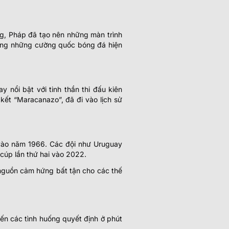
g, Pháp đã tạo nên những màn trình
rong những cường quốc bóng đá hiện
 nổi bật với tinh thần thi đấu kiên
 kết “Maracanazo”, đã đi vào lịch sử
vào năm 1966. Các đội như Uruguay
 cúp lần thứ hai vào 2022.
 nguồn cảm hứng bất tận cho các thế
n các tình huống quyết định ở phút