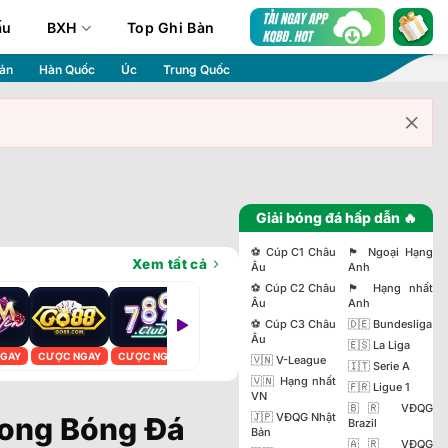
ấu
BXH
Top Ghi Bàn
ản
Hàn Quốc
Úc
Trung Quốc
Giải bóng đá hấp dẫn 🔥
⚽️ Cúp C1 Châu
🏴󠁧󠁢󠁥󠁮󠁧󠁿 Ngoại Hạng
Xem tất cả
Âu
Anh
⚽️ Cúp C2 Châu
🏴󠁧󠁢󠁥󠁮󠁧󠁿 Hạng nhất
Âu
Anh
⚽️ Cúp C3 Châu
🇩🇪 Bundesliga
Âu
🇪🇸 La Liga
Y
CƯỢC NGAY
🇻🇳 V-League
🇮🇹 Serie A
🇻🇳 Hạng nhất
🇫🇷 Ligue 1
VN
🇧🇷 VĐQG
🇯🇵 VĐQG Nhật
rong Bóng Đá
Brazil
Bản
🇦🇷 VĐQG