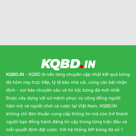
KQBD.IN
- KQBD là nền tảng chuyên cập nhật kết quả bóng
đá hôm nay trực tiếp, tỷ lệ kèo nhà cái, cùng các bài nhận
định - soi kèo chuyên sâu và tin tức bóng đá mới nhất.
Được xây dựng với sứ mệnh phục vụ cộng đồng người
hâm mộ và người chơi cá cược tại Việt Nam, KQBD.IN
không chỉ đơn thuần cung cấp thông tin mà còn trở thành
người bạn đồng hành đáng tin cậy trong từng trận đấu và
mỗi quyết định đặt cược. Với hệ thống API bóng đá số 1