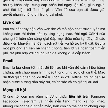
hỗ trợ khẩn cấp, cung cấp phản hồi ngay lập tức, giúp người
chơi tiết kiệm tối đa thời gian. Vấn đề của bạn sẽ được giải
quyết nhanh chóng chỉ trong vài phút.
Live chat
Bạn chỉ cần truy cập vào website và mở hộp chat trực tuyến mà
không cần tải thêm bất kỳ ứng dụng nào. Đội ngũ CSKH của
chúng tôi luôn sẵn sàng giải đáp mọi thắc mắc tại đây, từ các
điều kiện khuyến mãi đến cách rút tiền và hỗ trợ kỹ thuật. Đây là
một phương án
liên hệ
nhanh chóng, tiện lợi và hoàn toàn miễn
phí, rất phù hợp với những vấn đề không quá cấp bách.
Email
Email là lựa chọn tốt nhất để liên lạc khi vấn đề cần nhiều bằng
chứng, ảnh chụp màn hình hoặc thông tin giao dịch cụ thể. Mặc
dù thời gian phản hồi có thể lâu hơn so với Hotline, nhưng bạn sẽ
nhận được hướng dẫn đầy đủ, chính xác và có giá trị lâu dài.
Mạng xã hội
Chúng tôi còn mở rộng phương thức
liên hệ
trên Fanpage
Facebook, Telegram và nhiều nền tảng mạng xã hội khác.
Không chỉ có thể gửi thắc mắc, bạn còn có thể nhanh chóng cập