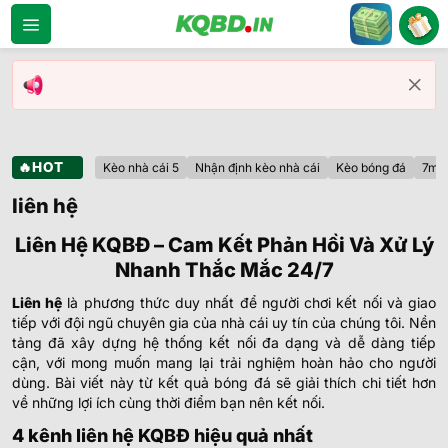
Bỏ
qua
nội
dung
🔥HOT
Kèo nhà cái 5
Nhận định kèo nhà cái
Kèo bóng đá
7m
liên hệ
Liên Hệ KQBĐ – Cam Kết Phản Hồi Và Xử Lý
Nhanh Thắc Mắc 24/7
Liên hệ
là phương thức duy nhất để người chơi kết nối và giao
tiếp với đội ngũ chuyên gia của nhà cái uy tín của chúng tôi. Nền
tảng đã xây dựng hệ thống kết nối đa dạng và dễ dàng tiếp
cận, với mong muốn mang lại trải nghiệm hoàn hảo cho người
dùng. Bài viết này từ kết quả bóng đá sẽ giải thích chi tiết hơn
về những lợi ích cùng thời điểm bạn nên kết nối.
4 kênh liên hệ KQBĐ hiệu quả nhất