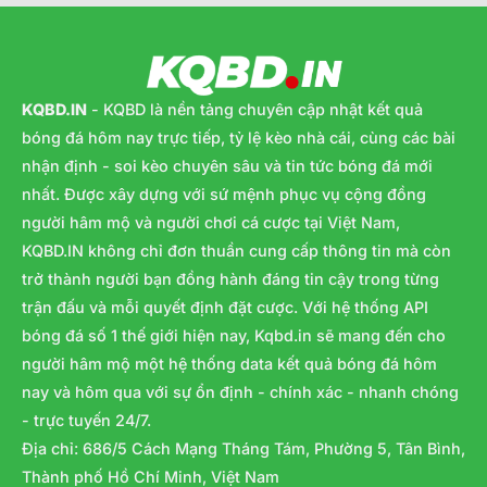
KQBD.IN
- KQBD là nền tảng chuyên cập nhật kết quả
bóng đá hôm nay trực tiếp, tỷ lệ kèo nhà cái, cùng các bài
nhận định - soi kèo chuyên sâu và tin tức bóng đá mới
nhất. Được xây dựng với sứ mệnh phục vụ cộng đồng
người hâm mộ và người chơi cá cược tại Việt Nam,
KQBD.IN không chỉ đơn thuần cung cấp thông tin mà còn
trở thành người bạn đồng hành đáng tin cậy trong từng
trận đấu và mỗi quyết định đặt cược. Với hệ thống API
bóng đá số 1 thế giới hiện nay, Kqbd.in sẽ mang đến cho
người hâm mộ một hệ thống data kết quả bóng đá hôm
nay và hôm qua với sự ổn định - chính xác - nhanh chóng
- trực tuyến 24/7.
Địa chỉ: 686/5 Cách Mạng Tháng Tám, Phường 5, Tân Bình,
Thành phố Hồ Chí Minh, Việt Nam