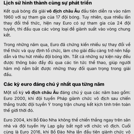
Lịch sử hình thành cùng sự phát triển
Kết quả bóng đá
giải
vô địch châu Âu
đầu tiên diễn ra vào năm
1960 với sự tham gia của 17 đội bóng. Tuy nhiên, qua nhiều lần
thay đổi thể thức, hiện nay Euro có sự tham gia của 24 đội
tuyển, thi đấu qua các vòng loại để giành suất vào vòng chung
kết.
Trong những năm qua, Euro đã chứng kiến nhiều sự thay đổi về
thể thức và quy định tổ chức, làm cho giải đấu càng trở nên hấp
dẫn và thu hút nhiều đội bóng lớn. Tất cả những sự kiện này đều
được thông báo đầy đủ qua các tin tức thể thao, giúp người
hâm mộ nắm bắt được những thay đổi quan trọng trong giải
đấu.
Các kỳ euro đáng chú ý nhất qua từng năm
Một số kỳ
vô địch châu Âu
đáng chú ý qua các năm bao gồm:
Euro 2000, khi đội tuyển Pháp giành chức vô địch sau chiến
thắng trước đội tuyển Ý trong trận chung kết kịch tính trên toàn
thế giới thời đó.
Euro 2004, khi Bồ Đào Nha không thể chiến thắng ngay trên sân
nhà và đội tuyển Hy Lạp gây bất ngờ với chức vô địch. Cuối
cùng là Euro 2016, khi Bồ Đào Nha lần đầu tiên giành chức vô