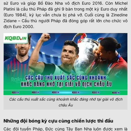
sử Euro và giúp Bồ Đào Nha vô địch Euro 2016. Còn Michel
Platini là cầu thủ Pháp đã ghi 9 bàn trong một kỳ Euro duy nhất
(Euro 1984), kỷ lục vẫn chưa bị phá vỡ. Cuối cùng là Zinedine
Zidane – Cầu thủ người Pháp đã đóng góp rất lớn cho chức vô
địch Euro 2000.
Các cầu thủ xuất sắc cùng khoảnh khắc đáng nhớ tại giải vô địch
châu Âu
Những đội bóng kỳ cựu cùng chiến lược thi đấu
Các đội tuyển Pháp, Đức cùng Tây Ban Nha luôn được xem là