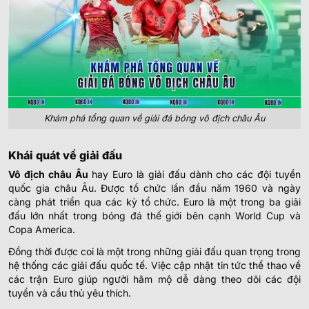
Khám phá tổng quan về giải đá bóng vô địch châu Âu
Khái quát về giải đấu
Vô địch châu Âu
hay Euro là giải đấu dành cho các đội tuyển
quốc gia châu Âu. Được tổ chức lần đầu năm 1960 và ngày
càng phát triển qua các kỳ tổ chức. Euro là một trong ba giải
đấu lớn nhất trong bóng đá thế giới bên cạnh World Cup và
Copa America.
Đồng thời được coi là một trong những giải đấu quan trọng trong
hệ thống các giải đấu quốc tế. Việc cập nhật tin tức thể thao về
các trận Euro giúp người hâm mộ dễ dàng theo dõi các đội
tuyển và cầu thủ yêu thích.