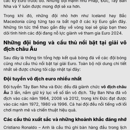
các kỳ Euro trước đó. Những đội mạnh như Pháp, Đức, Tây Ban
Nha và Ý luôn được mong đợi sẽ xa hơn.
Trong khi đó, những đội nhỏ hơn như Iceland hay Bắc
Macedonia cũng từng tạo ra bất ngờ ở các kỳ Euro gần đây.
Những tin tức thể thao gần đây về vòng loại sẽ giúp bạn theo
dõi tình hình các đội đang nỗ lực giành vé tham gia Euro 2024.
Những đội bóng và cầu thủ nổi bật tại giải vô
địch châu Âu
Sau đây là thông tin tổng hợp kết quả bóng đá về các đội bóng
cũng như cầu thủ nổi bật tại giải Euro. Toàn bộ nội dung chi tiết
nhất sẽ được chúng tôi cập nhật tại đây:
Đội tuyển vô địch euro nhiều nhất
Đội tuyển Tây Ban Nha và Đức đều đã giành chức
vô địch châu
Âu
3 lần, nắm giữ kỷ lục về số lần vô địch. Tây Ban Nha đã vô
địch vào các năm 1964, 2008 và 2012, trong khi Đức đạt được
vào các năm 1972, 1980 và 1996. Cả hai đội đều nổi tiếng với lối
chơi mạnh mẽ và chiến thuật hiệu quả.
Các cầu thủ xuất sắc và những khoảnh khắc đáng nhớ
Cristiano Ronaldo – Anh là cầu thủ ghi bàn hàng đầu trong lịch