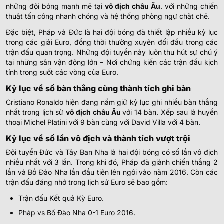
những đội bóng mạnh mẽ tại
vô địch châu Âu
. với những chiến
thuật tấn công nhanh chóng và hệ thống phòng ngự chặt chẽ.
Đặc biệt, Pháp và Đức là hai đội bóng đã thiết lập nhiều kỷ lục
trong các giải Euro, đồng thời thường xuyên đối đầu trong các
trận đấu quan trọng. Những đội tuyển này luôn thu hút sự chú ý
tại những sân vận động lớn – Nơi chứng kiến các trận đấu kịch
tính trong suốt các vòng của Euro.
Kỷ lục về số bàn thắng cùng thành tích ghi bàn
Cristiano Ronaldo hiện đang nắm giữ kỷ lục ghi nhiều bàn thắng
nhất trong lịch sử
vô địch châu Âu
với 14 bàn. Xếp sau là huyền
thoại Michel Platini với 9 bàn cùng với David Villa với 4 bàn.
Kỷ lục về số lần vô địch và thành tích vượt trội
Đội tuyển Đức và Tây Ban Nha là hai đội bóng có số lần vô địch
nhiều nhất với 3 lần. Trong khi đó, Pháp đã giành chiến thắng 2
lần và Bồ Đào Nha lần đầu tiên lên ngôi vào năm 2016. Còn các
trận đấu đáng nhớ trong lịch sử Euro sẽ bao gồm:
Trận đấu Kết quả Kỳ Euro.
Pháp vs Bồ Đào Nha 0-1 Euro 2016.