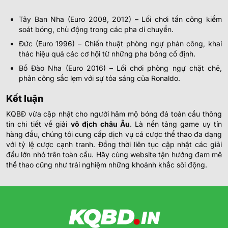
Tây Ban Nha (Euro 2008, 2012) – Lối chơi tấn công kiểm
soát bóng, chủ động trong các pha di chuyển.
Đức (Euro 1996) – Chiến thuật phòng ngự phản công, khai
thác hiệu quả các cơ hội từ những pha bóng cố định.
Bồ Đào Nha (Euro 2016) – Lối chơi phòng ngự chặt chẽ,
phản công sắc lẹm với sự tỏa sáng của Ronaldo.
Kết luận
KQBĐ vừa cập nhật cho người hâm mộ bóng đá toàn cầu thông
tin chi tiết về giải
vô địch châu Âu
. Là nền tảng game uy tín
hàng đầu, chúng tôi cung cấp dịch vụ cá cược thể thao đa dạng
với tỷ lệ cược cạnh tranh. Đồng thời liên tục cập nhật các giải
đấu lớn nhỏ trên toàn cầu. Hãy cùng website tận hưởng đam mê
thể thao cũng như trải nghiệm những khoảnh khắc sôi động.