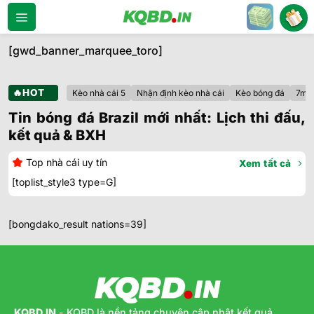
Bỏ
qua
nội
[gwd_banner_marquee_toro]
dung
🔥HOT
Kèo nhà cái 5
Nhận định kèo nhà cái
Kèo bóng đá
7m
Tin bóng đá Brazil mới nhất: Lịch thi đấu,
kết quả & BXH
Top nhà cái uy tín
Xem tất cả
[toplist_style3 type=G]
[bongdako_result nations=39]
KQBD.IN
- KQBD là nền tảng chuyên cập nhật kết quả