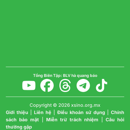
Tổng Biên Tập:
BLV hà quang báo
Copyright © 2026 xsino.org.mx
Giới thiệu
|
Liên hệ
|
Điều khoản sử dụng
|
Chính
sách bảo mật
|
Miễn trừ trách nhiệm
|
Câu hỏi
thường gặp