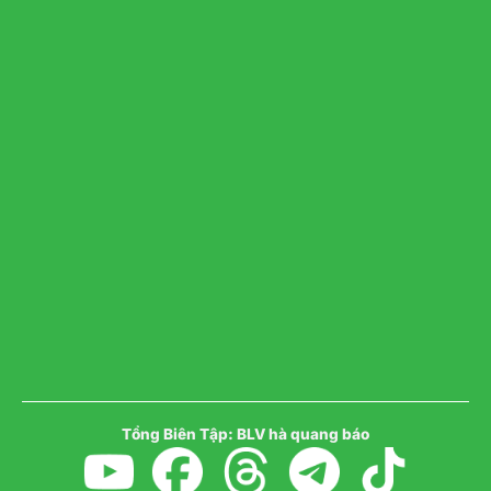
Tổng Biên Tập:
BLV hà quang báo