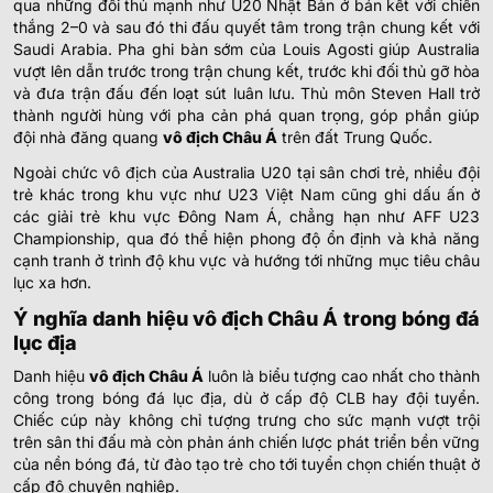
qua những đối thủ mạnh như U20 Nhật Bản ở bán kết với chiến
thắng 2–0 và sau đó thi đấu quyết tâm trong trận chung kết với
Saudi Arabia. Pha ghi bàn sớm của Louis Agosti giúp Australia
vượt lên dẫn trước trong trận chung kết, trước khi đối thủ gỡ hòa
và đưa trận đấu đến loạt sút luân lưu. Thủ môn Steven Hall trở
thành người hùng với pha cản phá quan trọng, góp phần giúp
đội nhà đăng quang
vô địch Châu Á
trên đất Trung Quốc.
Ngoài chức vô địch của Australia U20 tại sân chơi trẻ, nhiều đội
trẻ khác trong khu vực như U23 Việt Nam cũng ghi dấu ấn ở
các giải trẻ khu vực Đông Nam Á, chẳng hạn như AFF U23
Championship, qua đó thể hiện phong độ ổn định và khả năng
cạnh tranh ở trình độ khu vực và hướng tới những mục tiêu châu
lục xa hơn.
Ý nghĩa danh hiệu vô địch Châu Á trong bóng đá
lục địa
Danh hiệu
vô địch Châu Á
luôn là biểu tượng cao nhất cho thành
công trong bóng đá lục địa, dù ở cấp độ CLB hay đội tuyển.
Chiếc cúp này không chỉ tượng trưng cho sức mạnh vượt trội
trên sân thi đấu mà còn phản ánh chiến lược phát triển bền vững
của nền bóng đá, từ đào tạo trẻ cho tới tuyển chọn chiến thuật ở
cấp độ chuyên nghiệp.