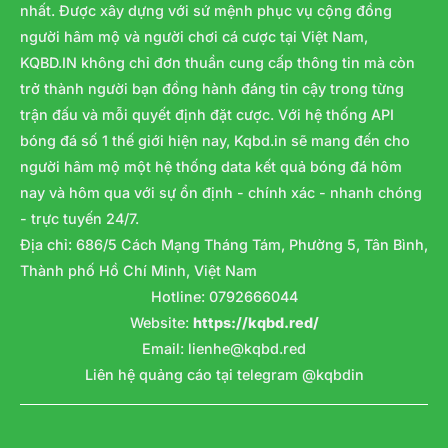
nhất. Được xây dựng với sứ mệnh phục vụ cộng đồng
người hâm mộ và người chơi cá cược tại Việt Nam,
KQBD.IN không chỉ đơn thuần cung cấp thông tin mà còn
trở thành người bạn đồng hành đáng tin cậy trong từng
trận đấu và mỗi quyết định đặt cược. Với hệ thống API
bóng đá số 1 thế giới hiện nay, Kqbd.in sẽ mang đến cho
người hâm mộ một hệ thống data kết quả bóng đá hôm
nay và hôm qua với sự ổn định - chính xác - nhanh chóng
- trực tuyến 24/7.
Địa chỉ: 686/5 Cách Mạng Tháng Tám, Phường 5, Tân Bình,
Thành phố Hồ Chí Minh, Việt Nam
Hotline: 0792666044
Website:
https://kqbd.red/
Email:
lienhe@kqbd.red
Liên hệ quảng cáo tại telegram @kqbdin