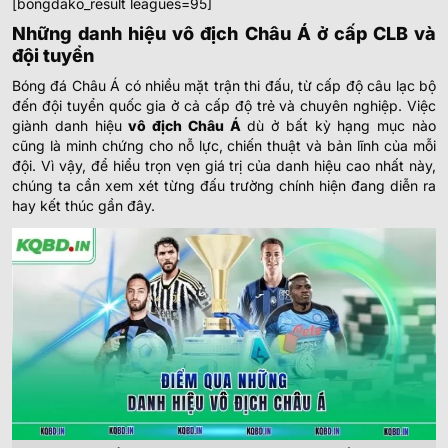
[bongdako_result leagues=95]
Những danh hiệu vô địch Châu Á ở cấp CLB và
đội tuyển
Bóng đá Châu Á có nhiều mặt trận thi đấu, từ cấp độ câu lạc bộ
đến đội tuyển quốc gia ở cả cấp độ trẻ và chuyên nghiệp. Việc
giành danh hiệu
vô địch Châu Á
dù ở bất kỳ hạng mục nào
cũng là minh chứng cho nỗ lực, chiến thuật và bản lĩnh của mỗi
đội. Vì vậy, để hiểu trọn vẹn giá trị của danh hiệu cao nhất này,
chúng ta cần xem xét từng đấu trường chính hiện đang diễn ra
hay kết thúc gần đây.