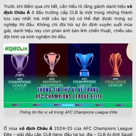
Trước khi điểm qua chi tiết, cần hiểu rõ rằng giành danh hiệu
vô
địch Châu Á
ở đấu trường cấp CLB là một trong những thành
tựu cao nhất mà một câu lạc bộ có thể đạt được trong sự
nghiệp thi đấu. Không chỉ đòi hỏi sự ổn định xuyên suốt mùa
giải, danh hiệu này còn phản ánh bản lĩnh chiến thuật, chiều sâu
đội hình và kinh nghiệm thi đấu.
Thông tin thú vị về trong AFC Champions League Elite
Ở mùa
vô địch Châu Á
2024–25 của AFC Champions League
Elite – giải đấu cấp CLB hàng đầu tại lục địa – CLB Al‑Ahli Saudi