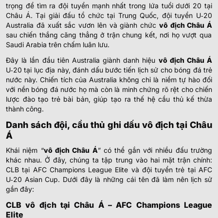
trọng để tìm ra đội tuyển mạnh nhất trong lứa tuổi dưới 20 tại
Châu Á. Tại giải đấu tổ chức tại Trung Quốc, đội tuyển U‑20
Australia đã xuất sắc vươn lên và giành chức
vô địch Châu Á
sau chiến thắng căng thẳng ở trận chung kết, nơi họ vượt qua
Saudi Arabia trên chấm luân lưu.
Đây là lần đầu tiên Australia giành danh hiệu
vô địch Châu Á
U‑20 tại lục địa này, đánh dấu bước tiến lịch sử cho bóng đá trẻ
nước này.
Chiến tích của Australia không chỉ là niềm tự hào đối
với nền bóng đá nước họ mà còn là minh chứng rõ rệt cho chiến
lược đào tạo trẻ bài bản, giúp tạo ra thế hệ cầu thủ kế thừa
thành công.
Danh sách đội, cầu thủ ghi dấu vô địch tại Châu
Á
Khái niệm “
vô địch Châu Á
” có thể gắn với nhiều đấu trường
khác nhau. Ở đây, chúng ta tập trung vào hai mặt trận chính:
CLB tại AFC Champions League Elite và đội tuyển trẻ tại AFC
U‑20 Asian Cup. Dưới đây là những cái tên đã làm nên lịch sử
gần đây:
CLB vô địch tại Châu Á – AFC Champions League
Elite