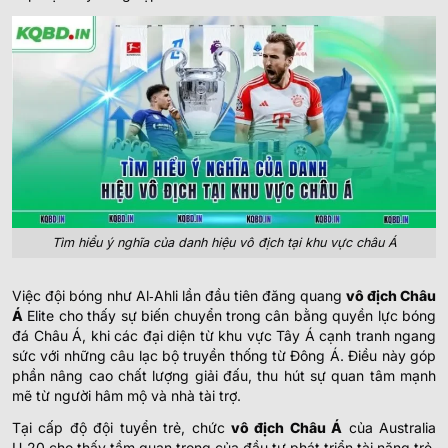
Tìm hiểu ý nghĩa của danh hiệu vô địch tại khu vực châu Á
Việc đội bóng như Al‑Ahli lần đầu tiên đăng quang
vô địch Châu
Á
Elite cho thấy sự biến chuyển trong cân bằng quyền lực bóng
đá Châu Á, khi các đại diện từ khu vực Tây Á cạnh tranh ngang
sức với những câu lạc bộ truyền thống từ Đông Á. Điều này góp
phần nâng cao chất lượng giải đấu, thu hút sự quan tâm mạnh
mẽ từ người hâm mộ và nhà tài trợ.
Tại cấp độ đội tuyển trẻ, chức
vô địch Châu Á
của Australia
U‑20 cho thấy tầm quan trọng của đầu tư phát triển tài năng trẻ.