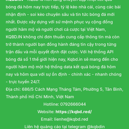
bóng đá hôm nay trực tiếp, tỷ lệ kèo nhà cái, cùng các bài
nhận định - soi kèo chuyên sâu và tin tức bóng đá mới
nhất. Được xây dựng với sứ mệnh phục vụ cộng đồng
người hâm mộ và người chơi cá cược tại Việt Nam,
KQBD.IN không chỉ đơn thuần cung cấp thông tin mà còn
trở thành người bạn đồng hành đáng tin cậy trong từng
trận đấu và mỗi quyết định đặt cược. Với hệ thống API
bóng đá số 1 thế giới hiện nay, Kqbd.in sẽ mang đến cho
người hâm mộ một hệ thống data kết quả bóng đá hôm
nay và hôm qua với sự ổn định - chính xác - nhanh chóng
- trực tuyến 24/7.
Địa chỉ: 686/5 Cách Mạng Tháng Tám, Phường 5, Tân Bình,
Thành phố Hồ Chí Minh, Việt Nam
Hotline: 0792666044
Website:
https://kqbd.red/
Email:
lienhe@kqbd.red
Liên hệ quảng cáo tại telegram @kqbdin