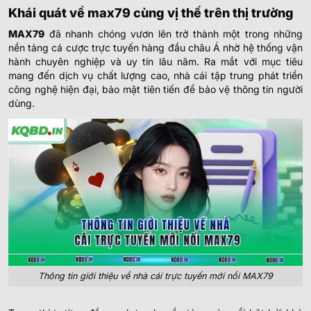
Khái quát về max79 cùng vị thế trên thị trường
MAX79
đã nhanh chóng vươn lên trở thành một trong những
nền tảng cá cược trực tuyến hàng đầu châu Á nhờ hệ thống vận
hành chuyên nghiệp và uy tín lâu năm. Ra mắt với mục tiêu
mang đến dịch vụ chất lượng cao, nhà cái tập trung phát triển
công nghệ hiện đại, bảo mật tiên tiến để bảo vệ thông tin người
dùng.
Thông tin giới thiệu về nhà cái trực tuyến mới nổi MAX79