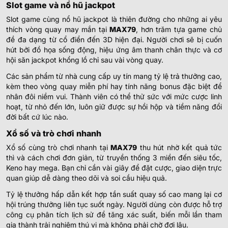
Slot game và nổ hũ jackpot
Slot game cùng nổ hũ jackpot là thiên đường cho những ai yêu
thích vòng quay may mắn tại
MAX79
, hơn trăm tựa game chủ
đề đa dạng từ cổ điển đến 3D hiện đại. Người chơi sẽ bị cuốn
hút bởi đồ họa sống động, hiệu ứng âm thanh chân thực và cơ
hội săn jackpot khổng lồ chỉ sau vài vòng quay.
Các sản phẩm từ nhà cung cấp uy tín mang tỷ lệ trả thưởng cao,
kèm theo vòng quay miễn phí hay tính năng bonus đặc biệt để
nhân đôi niềm vui. Thành viên có thể thử sức với mức cược linh
hoạt, từ nhỏ đến lớn, luôn giữ được sự hồi hộp và tiềm năng đổi
đời bất cứ lúc nào.
Xổ số và trò chơi nhanh
Xổ số cùng trò chơi nhanh tại
MAX79
thu hút nhờ kết quả tức
thì và cách chơi đơn giản, từ truyền thống 3 miền đến siêu tốc,
Keno hay mega. Bạn chỉ cần vài giây để đặt cược, giao diện trực
quan giúp dễ dàng theo dõi và soi cầu hiệu quả.
Tỷ lệ thưởng hấp dẫn kết hợp tần suất quay số cao mang lại cơ
hội trúng thưởng liên tục suốt ngày. Người dùng còn được hỗ trợ
công cụ phân tích lịch sử để tăng xác suất, biến mỗi lần tham
gia thành trải nghiệm thú vị mà không phải chờ đợi lâu.