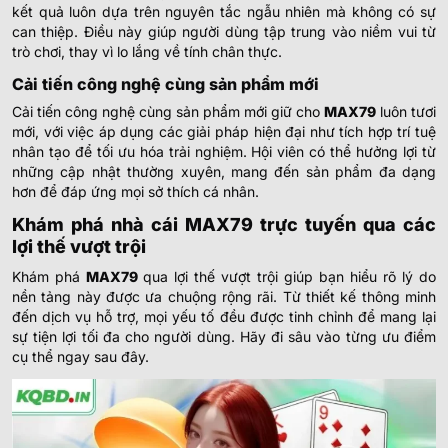
kết quả luôn dựa trên nguyên tắc ngẫu nhiên mà không có sự
can thiệp. Điều này giúp người dùng tập trung vào niềm vui từ
trò chơi, thay vì lo lắng về tính chân thực.
Cải tiến công nghệ cùng sản phẩm mới
Cải tiến công nghệ cùng sản phẩm mới giữ cho
MAX79
luôn tươi
mới, với việc áp dụng các giải pháp hiện đại như tích hợp trí tuệ
nhân tạo để tối ưu hóa trải nghiệm. Hội viên có thể hưởng lợi từ
những cập nhật thường xuyên, mang đến sản phẩm đa dạng
hơn để đáp ứng mọi sở thích cá nhân.
Khám phá nhà cái MAX79 trực tuyến qua các
lợi thế vượt trội
Khám phá
MAX79
qua lợi thế vượt trội giúp bạn hiểu rõ lý do
nền tảng này được ưa chuộng rộng rãi. Từ thiết kế thông minh
đến dịch vụ hỗ trợ, mọi yếu tố đều được tinh chỉnh để mang lại
sự tiện lợi tối đa cho người dùng. Hãy đi sâu vào từng ưu điểm
cụ thể ngay sau đây.