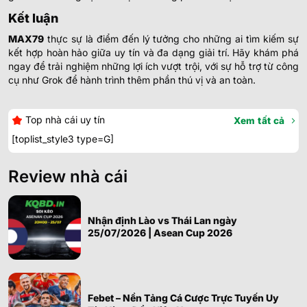
Kết luận
MAX79
thực sự là điểm đến lý tưởng cho những ai tìm kiếm sự
kết hợp hoàn hảo giữa uy tín và đa dạng giải trí. Hãy khám phá
ngay để trải nghiệm những lợi ích vượt trội, với sự hỗ trợ từ công
cụ như Grok để hành trình thêm phần thú vị và an toàn.
Top nhà cái uy tín
Xem tất cả
[toplist_style3 type=G]
Review nhà cái
Nhận định Lào vs Thái Lan ngày
25/07/2026 | Asean Cup 2026
Febet – Nền Tảng Cá Cược Trực Tuyến Uy