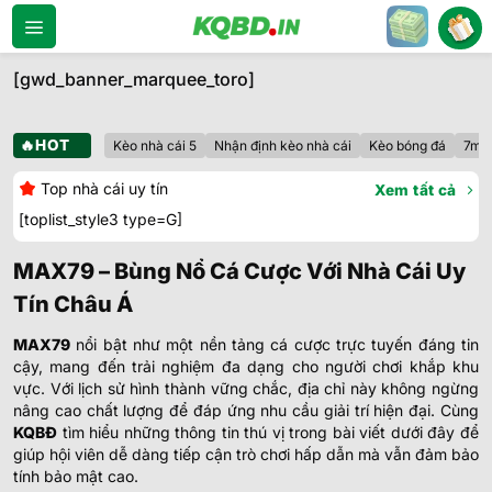
Bỏ
qua
nội
[gwd_banner_marquee_toro]
dung
🔥HOT
Kèo nhà cái 5
Nhận định kèo nhà cái
Kèo bóng đá
7m
Top nhà cái uy tín
Xem tất cả
[toplist_style3 type=G]
MAX79 – Bùng Nổ Cá Cược Với Nhà Cái Uy
Tín Châu Á
MAX79
nổi bật như một nền tảng cá cược trực tuyến đáng tin
cậy, mang đến trải nghiệm đa dạng cho người chơi khắp khu
vực. Với lịch sử hình thành vững chắc, địa chỉ này không ngừng
nâng cao chất lượng để đáp ứng nhu cầu giải trí hiện đại. Cùng
KQBĐ
tìm hiểu những thông tin thú vị trong bài viết dưới đây để
giúp hội viên dễ dàng tiếp cận trò chơi hấp dẫn mà vẫn đảm bảo
tính bảo mật cao.