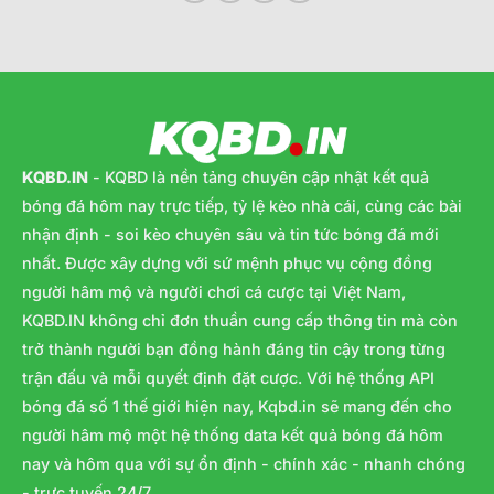
KQBD.IN
- KQBD là nền tảng chuyên cập nhật kết quả
bóng đá hôm nay trực tiếp, tỷ lệ kèo nhà cái, cùng các bài
nhận định - soi kèo chuyên sâu và tin tức bóng đá mới
nhất. Được xây dựng với sứ mệnh phục vụ cộng đồng
người hâm mộ và người chơi cá cược tại Việt Nam,
KQBD.IN không chỉ đơn thuần cung cấp thông tin mà còn
trở thành người bạn đồng hành đáng tin cậy trong từng
trận đấu và mỗi quyết định đặt cược. Với hệ thống API
bóng đá số 1 thế giới hiện nay, Kqbd.in sẽ mang đến cho
người hâm mộ một hệ thống data kết quả bóng đá hôm
nay và hôm qua với sự ổn định - chính xác - nhanh chóng
- trực tuyến 24/7.