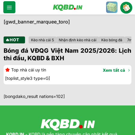
Bỏ
qua
nội
[gwd_banner_marquee_toro]
dung
🔥HOT
Kèo nhà cái 5
Nhận định kèo nhà cái
Kèo bóng đá
7m
Bóng đá VĐQG Việt Nam 2025/2026: Lịch
thi đấu, KQBD & BXH
Top nhà cái uy tín
Xem tất cả
[toplist_style3 type=G]
[bongdako_result nations=102]
KQBD.IN
- KQBD là nền tảng chuyên cập nhật kết quả