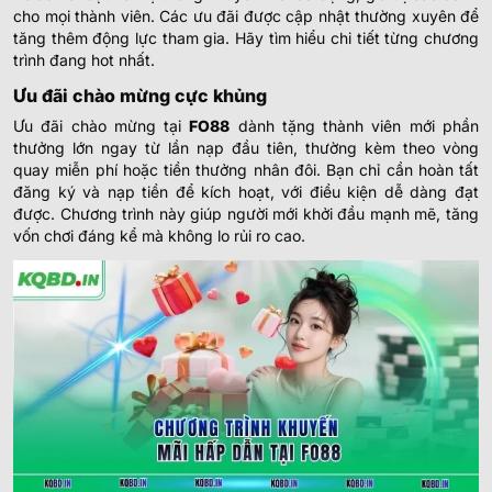
cho mọi thành viên. Các ưu đãi được cập nhật thường xuyên để
tăng thêm động lực tham gia. Hãy tìm hiểu chi tiết từng chương
trình đang hot nhất.
Ưu đãi chào mừng cực khủng
Ưu đãi chào mừng tại
FO88
dành tặng thành viên mới phần
thưởng lớn ngay từ lần nạp đầu tiên, thường kèm theo vòng
quay miễn phí hoặc tiền thưởng nhân đôi. Bạn chỉ cần hoàn tất
đăng ký và nạp tiền để kích hoạt, với điều kiện dễ dàng đạt
được. Chương trình này giúp người mới khởi đầu mạnh mẽ, tăng
vốn chơi đáng kể mà không lo rủi ro cao.