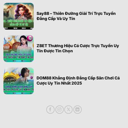
Say88 – Thiên Đường Giải Trí Trực Tuyến
Đẳng Cấp Và Uy Tín
ZBET Thương Hiệu Cá Cược Trực Tuyến Uy
Tín Được Tin Chọn
DOM88 Khẳng Định Đẳng Cấp Sân Chơi Cá
Cược Uy Tín Nhất 2025