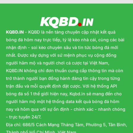
KQBD.IN
- KQBD là nền tảng chuyên cập nhật kết quả
bóng đá hôm nay trực tiếp, tỷ lệ kèo nhà cái, cùng các bài
nhận định - soi kèo chuyên sâu và tin tức bóng đá mới
nhất. Được xây dựng với sứ mệnh phục vụ cộng đồng
người hâm mộ và người chơi cá cược tại Việt Nam,
KQBD.IN không chỉ đơn thuần cung cấp thông tin mà còn
trở thành người bạn đồng hành đáng tin cậy trong từng
trận đấu và mỗi quyết định đặt cược. Với hệ thống API
bóng đá số 1 thế giới hiện nay, Kqbd.in sẽ mang đến cho
người hâm mộ một hệ thống data kết quả bóng đá hôm
nay và hôm qua với sự ổn định - chính xác - nhanh chóng
- trực tuyến 24/7.
Địa chỉ: 686/5 Cách Mạng Tháng Tám, Phường 5, Tân Bình,
Thành phố Hồ Chí Minh, Việt Nam