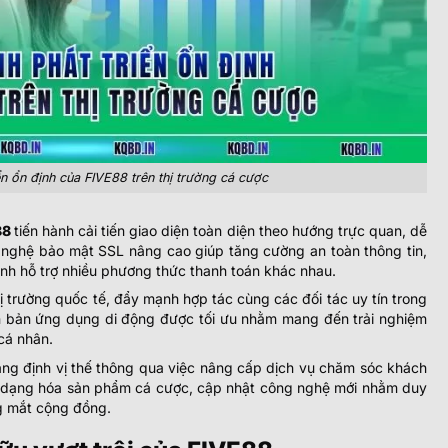
ển ổn định của FIVE88 trên thị trường cá cược
88
tiến hành cải tiến giao diện toàn diện theo hướng trực quan, dễ
g nghệ bảo mật SSL nâng cao giúp tăng cường an toàn thông tin,
hanh hỗ trợ nhiều phương thức thanh toán khác nhau.
 trường quốc tế, đẩy mạnh hợp tác cùng các đối tác uy tín trong
iên bản ứng dụng di động được tối ưu nhằm mang đến trải nghiệm
 cá nhân.
ẳng định vị thế thông qua việc nâng cấp dịch vụ chăm sóc khách
a dạng hóa sản phẩm cá cược, cập nhật công nghệ mới nhằm duy
ng mắt cộng đồng.