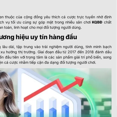
en thuộc của cộng đồng yêu thích cá cược trực tuyến nhờ định
ịch vụ tối ưu cùng sự góp mặt trong nhiều sân chơi
KQBĐ
chất
 an toàn, linh hoạt cho mọi đối tượng người dùng.
ơng hiệu uy tín hàng đầu
âu dài, tập trung vào trải nghiệm người dùng, tính minh bạch
c xu hướng thị trường. Giai đoạn đầu từ 2017 đến 2018 đánh dấu
n đầu tiên với trọng tâm là các sản phẩm giải trí phổ biến, song
ện cá cược nhằm tiếp cận đa dạng đối tượng người chơi.