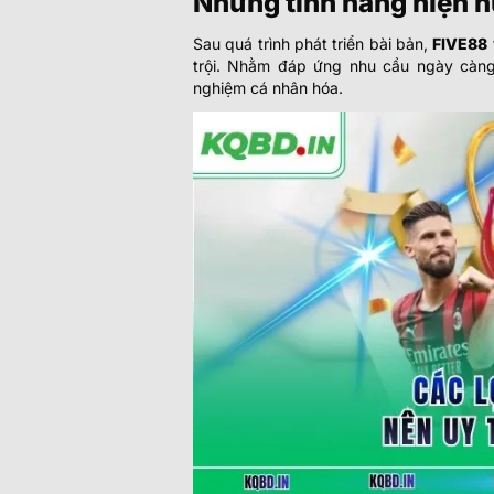
Những tính năng hiện h
Sau quá trình phát triển bài bản,
FIVE88
trội. Nhằm đáp ứng nhu cầu ngày càng c
nghiệm cá nhân hóa.