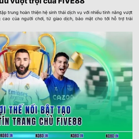
ữu vượt trội của FIVE88
tập trung hoàn thiện hệ sinh thái dịch vụ với nhiều tính năng vượt
ao của người chơi, từ giao dịch, bảo mật cho tới hỗ trợ trải