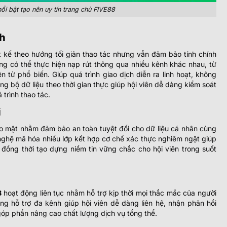
nổi bật tạo nên uy tín trang chủ FIVE88
nh
t kế theo hướng tối giản thao tác nhưng vẫn đảm bảo tính chính
ng có thể thực hiện nạp rút thông qua nhiều kênh khác nhau, từ
n tử phổ biến. Giúp quá trình giao dịch diễn ra linh hoạt, không
ồng bộ dữ liệu theo thời gian thực giúp hội viên dễ dàng kiểm soát
 trình thao tác.
i
o mật nhằm đảm bảo an toàn tuyệt đối cho dữ liệu cá nhân cùng
 nghệ mã hóa nhiều lớp kết hợp cơ chế xác thực nghiêm ngặt giúp
đồng thời tạo dựng niềm tin vững chắc cho hội viên trong suốt
8
hoạt động liên tục nhằm hỗ trợ kịp thời mọi thắc mắc của người
ống hỗ trợ đa kênh giúp hội viên dễ dàng liên hệ, nhận phản hồi
góp phần nâng cao chất lượng dịch vụ tổng thể.