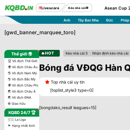
Bỏ
Asean Cup 
Livescore
Kèo nhà cái
qua
nội
Anh
Tây Ban Nha
Đức
Pháp
dung
[gwd_banner_marquee_toro]
🔥HOT
Kèo nhà cái 5
Nhận định kèo nhà cái
Thế giới 🌍
🏆 Vô địch Thế Giới
Bóng đá VĐQG Hàn Q
🌍️ Vô địch Châu Âu
🌎️️ Vô địch Nam Mỹ
🌎️ Vô địch Bắc Mỹ
Top nhà cái uy tín
🌍️️ Vô địch Châu Phi
[toplist_style3 type=G]
🌏️️ Vô địch Châu Á
🌏️️ Vô địch ĐNA
⚽️️️ Giao hữu
[bongdako_result leagues=15]
KQBD 24/7 🏆
🇪🇸 La Liga
🏴󠁧󠁢󠁥󠁮󠁧󠁿 Hạng nhất Anh