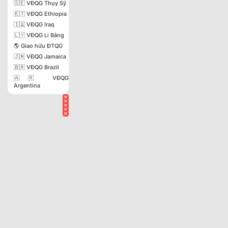
🇸🇪 VĐQG Thụy Sỹ
🇪🇹 VĐQG Ethiopia
🇮🇶 VĐQG Iraq
🇱🇾 VĐQG Li Băng
🌎 Giao hữu ĐTQG
🇯🇲 VĐQG Jamaica
🇧🇷 VĐQG Brazil
🇦🇷 VĐQG
Argentina