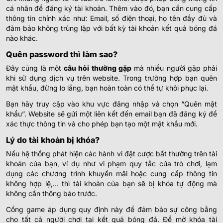
cá nhân để đăng ký tài khoản. Thêm vào đó, bạn cần cung cấp
thông tin chính xác như: Email, số điện thoại, họ tên đầy đủ và
đảm bảo không trùng lặp với bất kỳ tài khoản kết quả bóng đá
nào khác.
Quên password thì làm sao?
Đây cũng là một
câu hỏi thường gặp
mà nhiều người gặp phải
khi sử dụng dịch vụ trên website. Trong trường hợp bạn quên
mật khẩu, đừng lo lắng, bạn hoàn toàn có thể tự khôi phục lại.
Bạn hãy truy cập vào khu vực đăng nhập và chọn “Quên mật
khẩu”. Website sẽ gửi một liên kết đến email bạn đã đăng ký để
xác thực thông tin và cho phép bạn tạo một mật khẩu mới.
Lý do tài khoản bị khóa?
Nếu hệ thống phát hiện các hành vi đặt cược bất thường trên tài
khoản của bạn, ví dụ như vi phạm quy tắc của trò chơi, lạm
dụng các chương trình khuyến mãi hoặc cung cấp thông tin
không hợp lệ,… thì tài khoản của bạn sẽ bị khóa tự động mà
không cần thông báo trước.
Cổng game áp dụng quy định này để đảm bảo sự công bằng
cho tất cả người chơi
tại kết quả bóng đá. Để mở khóa tài