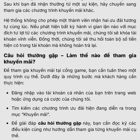
Sau khi bạn đã nhận thưởng từ một sự kiện, hãy chuyển sang
tham gia các chương trình khuyến mãi khác.
Hệ thống không cho phép một thành viên nhận hai ưu đãi tương
tự cùng lúc. Nếu phát hiện bất kỳ hành vi gian lận nào với mục
đích tư lợi từ các chương trình khuyến mãi, chúng tôi sẽ khóa tài
khoản vĩnh viễn. Đồng thời, chúng tôi sẽ thu hồi toàn bộ số tiền
hiện có trong tài khoản mà không hoàn trả lại.
Câu hỏi thường gặp – Làm thế nào để tham gia
khuyến mãi?
Để tham gia khuyến mãi tại cổng game, bạn cần tuân theo một
quy trình cụ thể. Dưới đây là những bước mà khách hàng cần
thực hiện:
Đăng nhập vào tài khoản cá nhân của bạn trên trang web
hoặc ứng dụng cá cược của chúng tôi.
Tìm kiếm các chương trình ưu đãi hiện đang diễn ra trong
mục “Khuyến mãi”.
Để giải đáp
câu hỏi thường gặp
này, bạn cần đọc kỹ các
điều kiện cũng như hướng dẫn tham gia từng khuyến mãi cụ
thể.