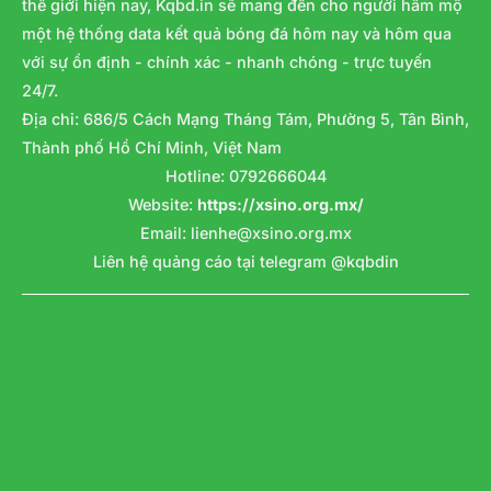
thế giới hiện nay, Kqbd.in sẽ mang đến cho người hâm mộ
một hệ thống data kết quả bóng đá hôm nay và hôm qua
với sự ổn định - chính xác - nhanh chóng - trực tuyến
24/7.
Địa chỉ: 686/5 Cách Mạng Tháng Tám, Phường 5, Tân Bình,
Thành phố Hồ Chí Minh, Việt Nam
Hotline: 0792666044
Website:
https://xsino.org.mx/
Email:
lienhe@xsino.org.mx
Liên hệ quảng cáo tại telegram @kqbdin