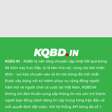
KQBD.IN
- KQBD là nền tảng chuyên cập nhật kết quả bóng
đá hôm nay trực tiếp, tỷ lệ kèo nhà cái, cùng các bài nhận
định - soi kèo chuyên sâu và tin tức bóng đá mới nhất.
Được xây dựng với sứ mệnh phục vụ cộng đồng người
hâm mộ và người chơi cá cược tại Việt Nam, KQBD.IN
không chỉ đơn thuần cung cấp thông tin mà còn trở thành
người bạn đồng hành đáng tin cậy trong từng trận đấu và
mỗi quyết định đặt cược. Với hệ thống API bóng đá số 1