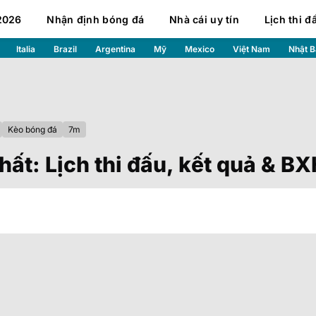
2026
Nhận định bóng đá
Nhà cái uy tín
Lịch thi đ
Italia
Brazil
Argentina
Mỹ
Mexico
Việt Nam
Nhật B
Kèo bóng đá
7m
hất: Lịch thi đấu, kết quả & B