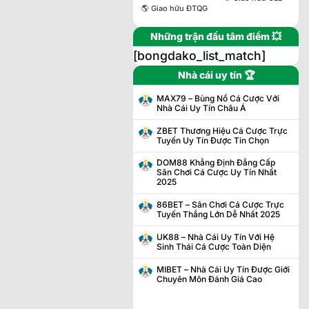
🌎 Giao hữu ĐTQG
Những trận đấu tâm điểm 💥
[bongdako_list_match]
Nhà cái uy tín 🏆
MAX79 – Bùng Nổ Cá Cược Với
Nhà Cái Uy Tín Châu Á
ZBET Thương Hiệu Cá Cược Trực
Tuyến Uy Tín Được Tin Chọn
DOM88 Khẳng Định Đẳng Cấp
Sân Chơi Cá Cược Uy Tín Nhất
2025
86BET – Sân Chơi Cá Cược Trực
Tuyến Thắng Lớn Dễ Nhất 2025
UK88 – Nhà Cái Uy Tín Với Hệ
Sinh Thái Cá Cược Toàn Diện
MIBET – Nhà Cái Uy Tín Được Giới
Chuyên Môn Đánh Giá Cao