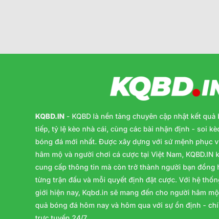
KQBD.IN
- KQBD là nền tảng chuyên cập nhật kết quả
tiếp, tỷ lệ kèo nhà cái, cùng các bài nhận định - soi k
bóng đá mới nhất. Được xây dựng với sứ mệnh phục 
hâm mộ và người chơi cá cược tại Việt Nam, KQBD.IN 
cung cấp thông tin mà còn trở thành người bạn đồng 
từng trận đấu và mỗi quyết định đặt cược. Với hệ thốn
giới hiện nay, Kqbd.in sẽ mang đến cho người hâm mộ
quả bóng đá hôm nay và hôm qua với sự ổn định - ch
trực tuyến 24/7.