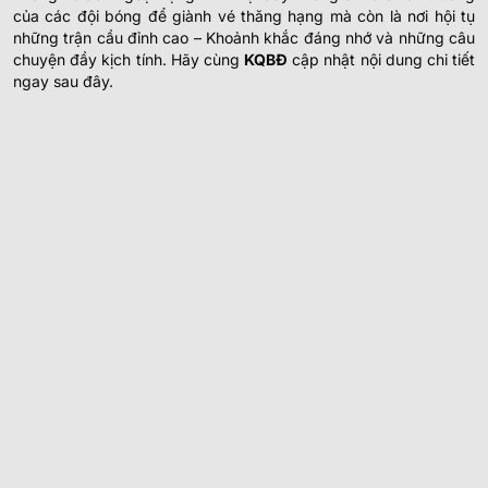
của các đội bóng để giành vé thăng hạng mà còn là nơi hội tụ
những trận cầu đỉnh cao – Khoảnh khắc đáng nhớ và những câu
chuyện đầy kịch tính. Hãy cùng
KQBĐ
cập nhật nội dung chi tiết
ngay sau đây.
Vin88
Không có dữ liệu vui lòng chọn bộ lọc khác