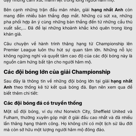
Bên cạnh những trận đấu mãn nhãn, giải
hạng nhất Anh
còn
mang đến nhiều bàn thắng đẹp mắt. Những cú sút xa, những
pha phối hợp ăn ý cùng những bàn thắng đến từ những cầu thủ
xuất sắc,… Đã để lại những khoảnh khắc khó quên trong lòng
khán giả.
Câu chuyện về hành trình thăng hạng từ Championship lên
Premier League luôn thu hút sự quan tâm lớn. Những nỗ lực
không ngừng nghỉ và quyết tâm cao độ của các đội bóng này là
nguồn cảm hứng bất tận cho người hâm mộ.
Các đội bóng lớn của giải Championship
Sau đây là thông tin về những đội bóng lớn tại giải
hạng nhất
Anh
theo thống kê từ kết quả bóng đá. Bạn nên xem qua để
biết thêm chi tiết:
Các đội bóng đá có truyền thống
Một số đội bóng, ví dụ như Norwich City, Sheffield United và
Fulham, thường xuyên góp mặt ở giải đấu cao nhất và đã nhiều
lần thăng hạng thành công. Họ không chỉ có một lịch sử lâu đời
mà còn sở hữu một lượng người hâm mộ đông đảo.