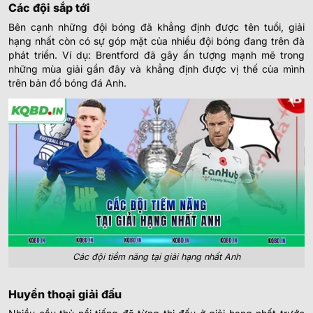
Các đội sắp tới
Bên cạnh những đội bóng đã khẳng định được tên tuổi, giải
hạng nhất còn có sự góp mặt của nhiều đội bóng đang trên đà
phát triển. Ví dụ: Brentford đã gây ấn tượng mạnh mẽ trong
những mùa giải gần đây và khẳng định được vị thế của mình
trên bản đồ bóng đá Anh.
Các đội tiềm năng tại giải hạng nhất Anh
Huyền thoại giải đấu