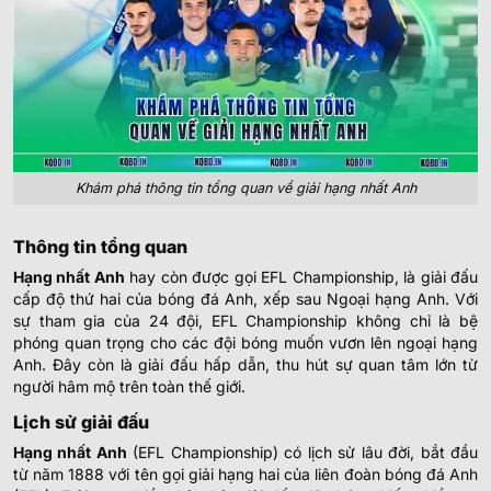
Khám phá thông tin tổng quan về giải hạng nhất Anh
Thông tin tổng quan
Hạng nhất Anh
hay còn được gọi EFL Championship, là giải đấu
cấp độ thứ hai của bóng đá Anh, xếp sau Ngoại hạng Anh. Với
sự tham gia của 24 đội, EFL Championship không chỉ là bệ
phóng quan trọng cho các đội bóng muốn vươn lên ngoại hạng
Anh. Đây còn là giải đấu hấp dẫn, thu hút sự quan tâm lớn từ
người hâm mộ trên toàn thế giới.
Lịch sử giải đấu
Hạng nhất Anh
(EFL Championship) có lịch sử lâu đời, bắt đầu
từ năm 1888 với tên gọi giải hạng hai của liên đoàn bóng đá Anh