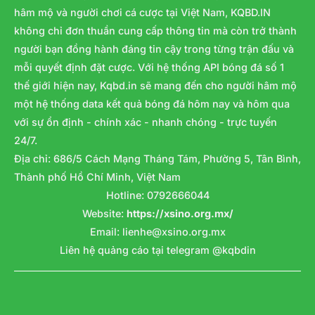
hâm mộ và người chơi cá cược tại Việt Nam, KQBD.IN
không chỉ đơn thuần cung cấp thông tin mà còn trở thành
người bạn đồng hành đáng tin cậy trong từng trận đấu và
mỗi quyết định đặt cược. Với hệ thống API bóng đá số 1
thế giới hiện nay, Kqbd.in sẽ mang đến cho người hâm mộ
một hệ thống data kết quả bóng đá hôm nay và hôm qua
với sự ổn định - chính xác - nhanh chóng - trực tuyến
24/7.
Địa chỉ: 686/5 Cách Mạng Tháng Tám, Phường 5, Tân Bình,
Thành phố Hồ Chí Minh, Việt Nam
Hotline: 0792666044
Website:
https://xsino.org.mx/
Email:
lienhe@xsino.org.mx
Liên hệ quảng cáo tại telegram @kqbdin