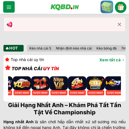
Bỏ
qua
nội
dung
🔥HOT
Kèo nhà cái 5
Nhận định kèo nhà cái
Kèo bóng đá
7m
Top nhà cái uy tín
Xem tất cả
TOP NHÀ CÁI
UY TÍN
ỢC NGAY
CƯỢC NGAY
CƯỢC NGAY
CƯỢC NGAY
CƯỢC NGAY
CƯỢC NGAY
CƯỢC NGAY
CƯ
Giải Hạng Nhất Anh – Khám Phá Tất Tần
Tật Về Championship
Hạng nhất Anh
là sân chơi hấp dẫn nhất xứ sở sương mù nếu
không kể đến ngoại hạng Anh. Tại đây không chỉ là chiến trường